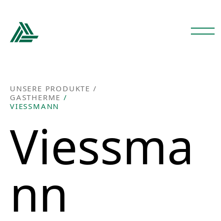
UNSERE PRODUKTE /
GASTHERME
/
VIESSMANN
Viessma
Nn