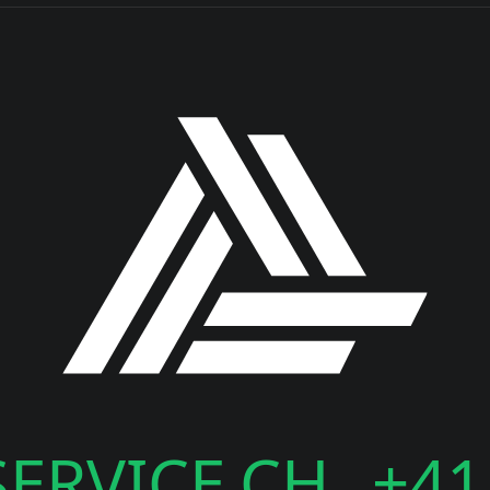
ERVICE.CH
+41